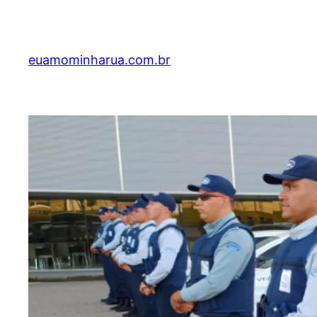
Skip
to
content
euamominharua.com.br